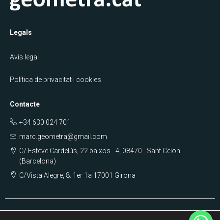
Legals
Avís legal
Política de privacitat i cookies
Contacte
+34 630 024 701
marc.geometra@gmail.com
C/ Esteve Cardelús, 22 baixos - 4, 08470 - Sant Celoni
(Barcelona)
C/Vista Alegre, 8. 1er 1a 17001 Girona
WhatsA
WhatsA