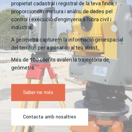
propietat cadastral i registral de la teva finca, i
proporcionem mesura i anàlisi de dades pel
control i execució d’enginyeria a l’obra civil i
indústria.
A geòmetra capturem la informació geoespacial
del territori per a posar-lo al teu abast.
Més de 100 clients avalen la trajectòria de
geòmetra.
Saber-ne més
Contacta amb nosaltres